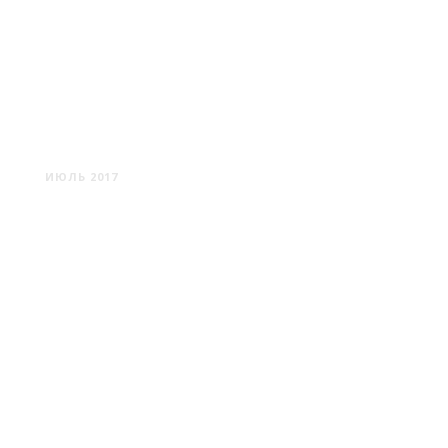
БАРАНОВИЧИ: ПОЕЗДА,
САМОЛЕТЫ И ХРАМЫ
ИЮЛЬ 2017