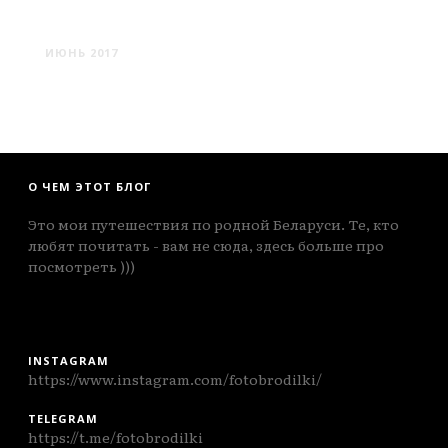
МИНСК #1
ИЮНЬ 2017
О ЧЕМ ЭТОТ БЛОГ
Это мои путешествия по родной Беларуси. Те, кто
любят почитать - вам не сюда, здесь больше про
посмотреть )))
INSTAGRAM
https://www.instagram.com/fotobrodilki/
TELEGRAM
https://t.me/fotobrodilki