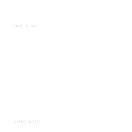
АЛЬБЕРТИН: УСАДЬБА
ПУСЛОВСКИХ
АПРЕЛЬ 2021
ДЕМБРОВО - КАМЕНКА -
МИЛЬКОВЩИНА
ФЕВРАЛЬ 2021