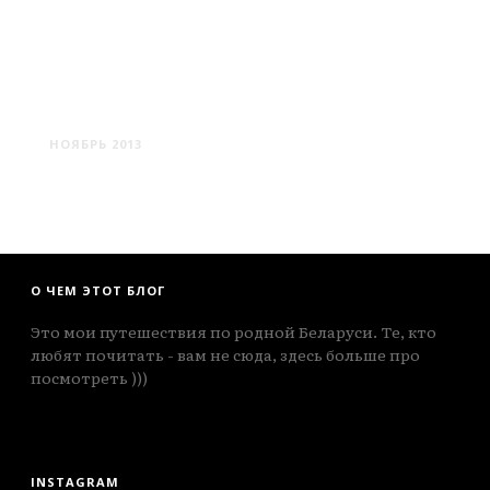
ПОЛОЦК #1
НОЯБРЬ 2013
О ЧЕМ ЭТОТ БЛОГ
Это мои путешествия по родной Беларуси. Те, кто
любят почитать - вам не сюда, здесь больше про
посмотреть )))
INSTAGRAM