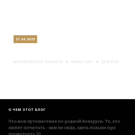
21.04.2020
МОГИЛЕВ #1
МОГИЛЕВСКАЯ ОБЛАСТЬ
ИЮНЬ 2011
20 ФОТО
О ЧЕМ ЭТОТ БЛОГ
Это мои путешествия по родной Беларуси. Те, кто
любят почитать - вам не сюда, здесь больше про
посмотреть )))