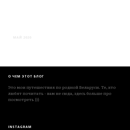
КРАЖИНО
МАЙ 2020
О ЧЕМ ЭТОТ БЛОГ
Это мои путешествия по родной Беларуси. Те, кто
любят почитать - вам не сюда, здесь больше про
посмотреть )))
INSTAGRAM