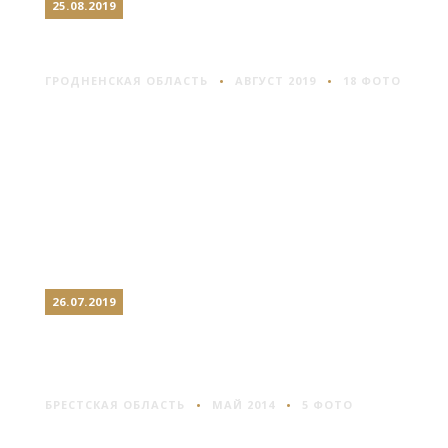
25.08.2019
МИР
ГРОДНЕНСКАЯ ОБЛАСТЬ
АВГУСТ 2019
18 ФОТО
26.07.2019
ПРУЖАНЫ: ЭЛЕГАНТНАЯ
УСАДЬБА
БРЕСТСКАЯ ОБЛАСТЬ
МАЙ 2014
5 ФОТО