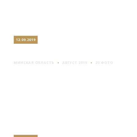
12.09.2019
НЕСВИЖ: ЗАМОК И ПАРК
МИНСКАЯ ОБЛАСТЬ
АВГУСТ 2019
20 ФОТО