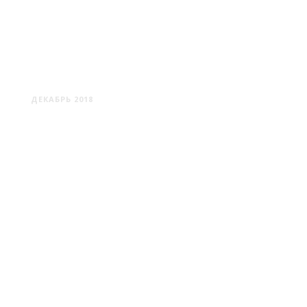
МОГИЛЕВ #2
ДЕКАБРЬ 2018
МОГИЛЕВ #1