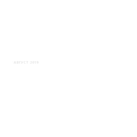
НЕСВИЖ: ЗАМОК И ПАРК
АВГУСТ 2019