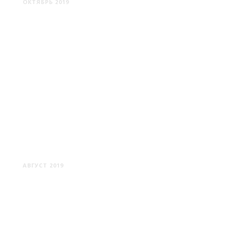
ОКТЯБРЬ 2019
НОВЫЙ ДВОР - ПЕЛЕСА -
НАЧА
АВГУСТ 2019