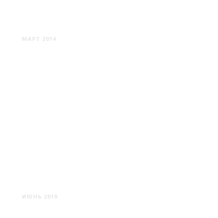
СТАНЬКОВО #1
МАРТ 2014
ХРАМЫ БЕЛАРУСИ #7
ИЮНЬ 2019