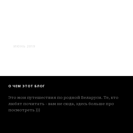
КОСТЕНЕВИЧИ: КОСТЕЛ
ДЕВЫ МАРИИ
ИЮНЬ 2019
О ЧЕМ ЭТОТ БЛОГ
Это мои путешествия по родной Беларуси. Те, кто
любят почитать - вам не сюда, здесь больше про
посмотреть )))