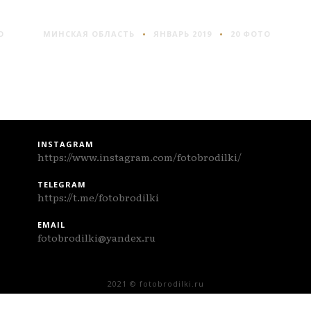
ВИЛЕЙКА
О
МИНСКАЯ ОБЛАСТЬ
ЯНВАРЬ 2019
20 ФОТО
INSTAGRAM
https://www.instagram.com/fotobrodilki/
TELEGRAM
https://t.me/fotobrodilki
EMAIL
fotobrodilki@yandex.ru
2021 © fotobrodilki.ru