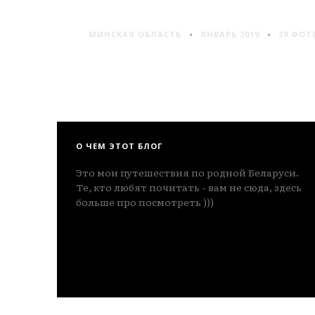
МОЛОДЕЧНО
МИНСКАЯ ОБЛАСТЬ
ЯНВАРЬ 2019
29 ФОТ
О ЧЕМ ЭТОТ БЛОГ
Это мои путешествия по родной Беларуси.
Те, кто любят почитать - вам не сюда, здесь
больше про посмотреть )))