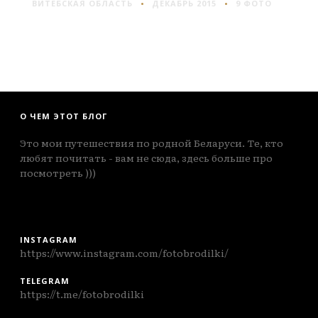
ВИТЕБСКАЯ ОБЛАСТЬ
ДЕКАБРЬ 2015
9 ФОТО
О ЧЕМ ЭТОТ БЛОГ
Это мои путешествия по родной Беларуси. Те, кто
любят почитать - вам не сюда, здесь больше про
посмотреть )))
INSTAGRAM
https://www.instagram.com/fotobrodilki/
TELEGRAM
https://t.me/fotobrodilki