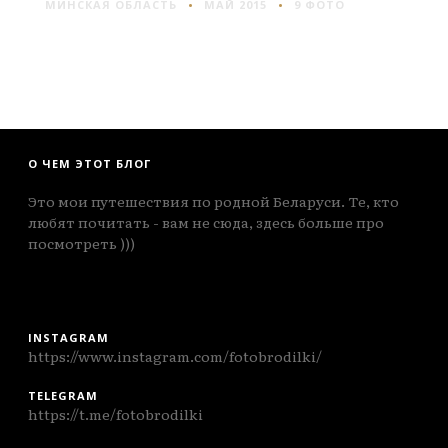
МИНСКАЯ ОБЛАСТЬ
МАЙ 2015
9 ФОТО
О ЧЕМ ЭТОТ БЛОГ
Это мои путешествия по родной Беларуси. Те, кто
любят почитать - вам не сюда, здесь больше про
посмотреть )))
INSTAGRAM
https://www.instagram.com/fotobrodilki/
TELEGRAM
https://t.me/fotobrodilki