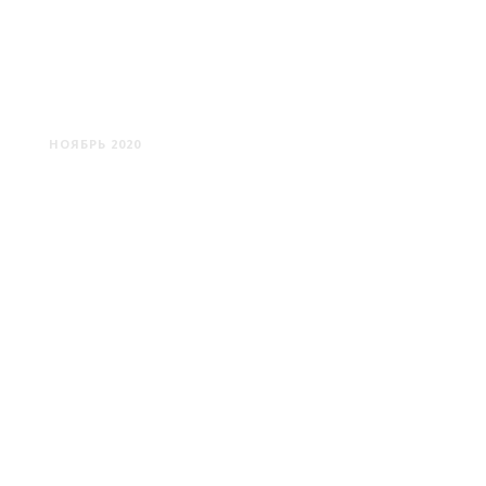
СИТЦЫ: РАЗРУШЕННАЯ
УСАДЬБА
НОЯБРЬ 2020
ДОКШИЦЫ: У ИСТОКА
БЕРЕЗИНЫ