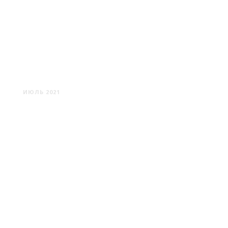
ПОРПЛИЩЕ: ДЕРЕВЯННЫЕ
ХРАМЫ ВОКРУГ ДОРОГИ
ИЮЛЬ 2021
ГУМЕННИКИ -
СТАРОДЕВЯТКОВИЧИ -