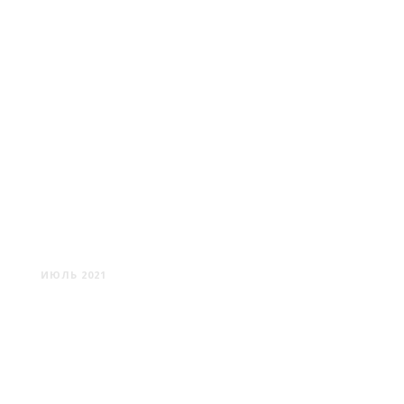
РОСИЦА: НЕИЗВЕСТНЫЕ
КРАСОТА И ТРАГЕДИЯ
ИЮЛЬ 2021