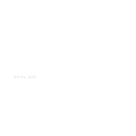
ХРАМЫ БЕЛАРУСИ #8
ИЮНЬ 2020