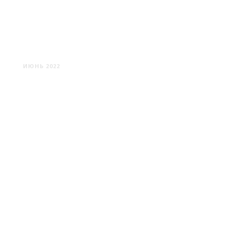
В ОКРЕСТНОСТЯХ СТАЕК
ИЮНЬ 2022
МАРЬИНА ГОРКА: ВОЕННЫЕ
И ПИСАТЕЛИ