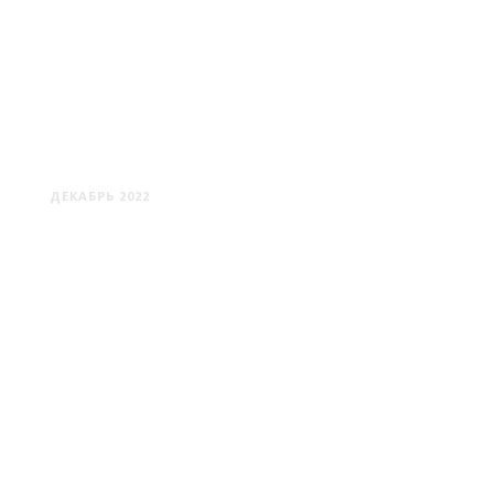
МИНСК: ЖИЛОЙ КОМПЛЕКС
МИНСК-МИР
ДЕКАБРЬ 2022
МИНСК: РАЗНЫЙ И