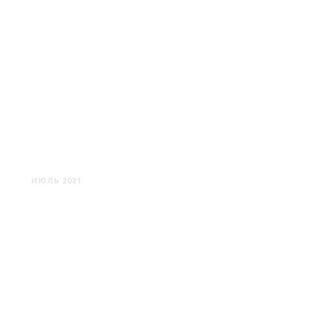
ШУНЕВКА: ПРОКЛЯТИЕ
ФАШИЗМУ
ИЮЛЬ 2021