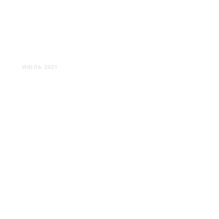
РОСИЦА: НЕИЗВЕСТНЫЕ
КРАСОТА И ТРАГЕДИЯ
ИЮЛЬ 2021
ПОРПЛИЩЕ: ДЕРЕВЯННЫЕ
ХРАМЫ ВОКРУГ ДОРОГИ