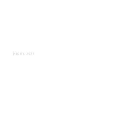
ПОЛОЦК: ТИХОЕ
УМИРОТВОРЕНИЕ
ИЮЛЬ 2021
ЗДРАВНЁВО: И МНЕ НЕ