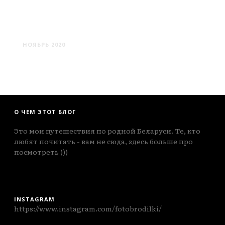
ВОЛКОЛАТА -
ПАРАФЬЯНОВО
НОЯБРЬ 2020
О ЧЕМ ЭТОТ БЛОГ
Это мои путешествия по родной Беларуси. Те, кто
любят почитать - вам не сюда, здесь больше про
посмотреть )))
INSTAGRAM
https://www.instagram.com/fotobrodilki/