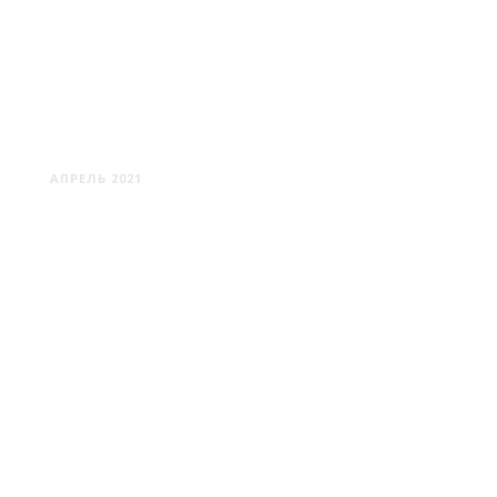
ДЕРЕВЯНЧИЦА -
ГЛОВСЕВИЧИ - СУРИНКА
АПРЕЛЬ 2021
АЛЬБЕРТИН: УСАДЬБА