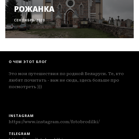
РОЖАНКА
СЕНТЯБРЬ 2020
О ЧЕМ ЭТОТ БЛОГ
Это мои путешествия по родной Беларуси. Те, кто
любят почитать - вам не сюда, здесь больше про
посмотреть )))
INSTAGRAM
https://www.instagram.com/fotobrodilki/
TELEGRAM