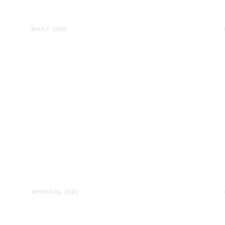
ВОЛОЖИН
МАРТ 2020
ВИШНЕВЕЦ - КУНОСА -
СЕЙЛОВИЧИ -
ТИМКОВИЧИ
ФЕВРАЛЬ 2020