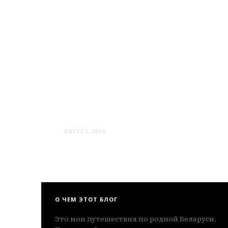
МИНСК #5
АВГУСТ 2019
О ЧЕМ ЭТОТ БЛОГ
Это мои путешествия по родной Беларуси.