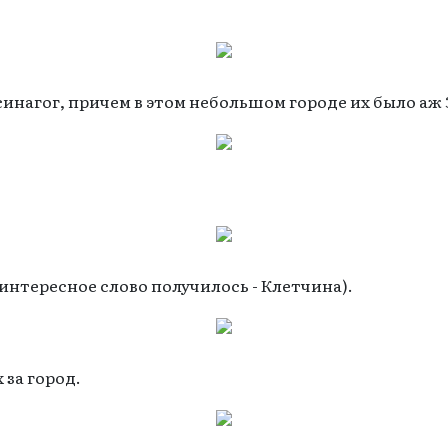
синагог, причем в этом небольшом городе их было аж 
интересное слово получилось - Клетчина).
за город.