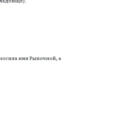
кладбище).
носила имя Рыночной, а