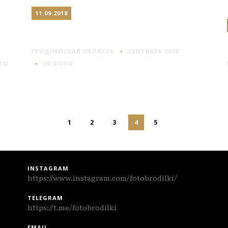
11.09.2018
ЗАЛЕСЬЕ
ГРОДНЕНСКАЯ ОБЛАСТЬ
СЕНТЯБРЬ 2018
ТО
20 ФОТО
1
2
3
4
5
INSTAGRAM
https://www.instagram.com/fotobrodilki/
TELEGRAM
https://t.me/fotobrodilki
EMAIL