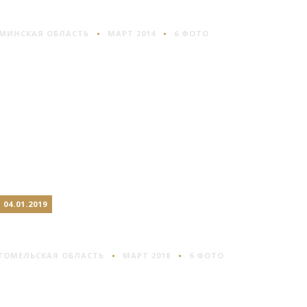
СТАНЬКОВО #1
МИНСКАЯ ОБЛАСТЬ
МАРТ 2014
6 ФОТО
04.01.2019
СВЕТЛОГОРСК
ГОМЕЛЬСКАЯ ОБЛАСТЬ
МАРТ 2018
6 ФОТО