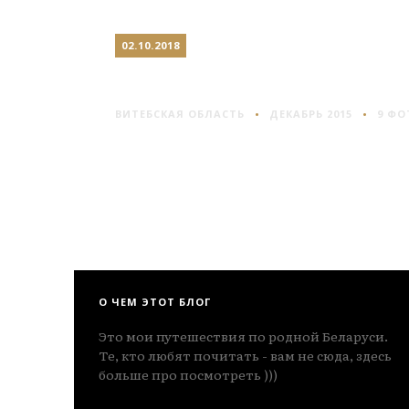
02.10.2018
НОВОПОЛОЦК
ВИТЕБСКАЯ ОБЛАСТЬ
ДЕКАБРЬ 2015
9 ФО
О ЧЕМ ЭТОТ БЛОГ
Это мои путешествия по родной Беларуси.
Те, кто любят почитать - вам не сюда, здесь
больше про посмотреть )))