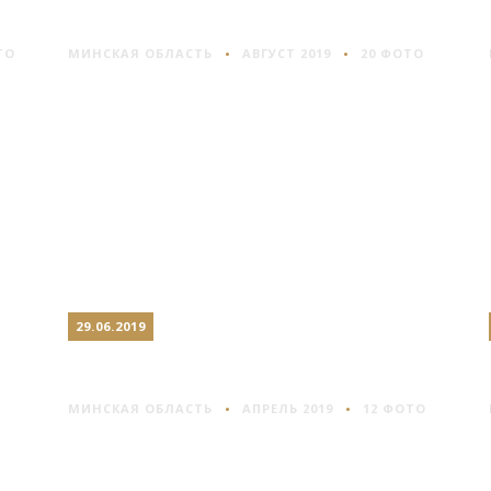
НЕСВИЖ: ЗАМОК И ПАРК
ТО
МИНСКАЯ ОБЛАСТЬ
АВГУСТ 2019
20 ФОТО
29.06.2019
ЗАСЛАВЛЬ
МИНСКАЯ ОБЛАСТЬ
АПРЕЛЬ 2019
12 ФОТО