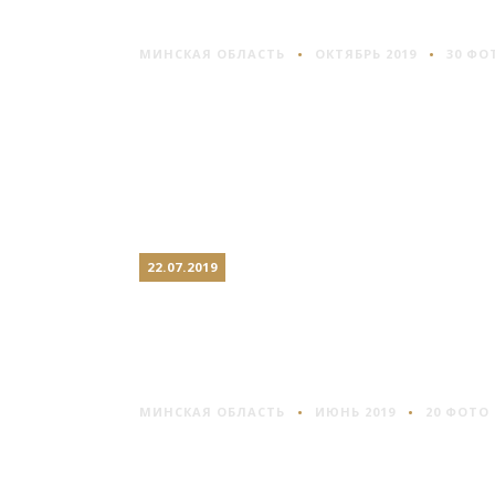
СТАНЬКОВО #2
МИНСКАЯ ОБЛАСТЬ
ОКТЯБРЬ 2019
30 ФО
22.07.2019
НАНОСЫ: КРАСОТА
РЯДОМ С ОЗЕРОМ
НАРОЧЬ
МИНСКАЯ ОБЛАСТЬ
ИЮНЬ 2019
20 ФОТО