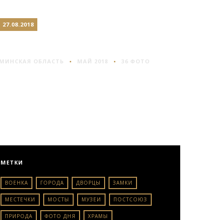
27.08.2018
МИНСК #2
МИНСКАЯ ОБЛАСТЬ
МАЙ 2018
36 ФОТО
МЕТКИ
ВОЕНКА
ГОРОДА
ДВОРЦЫ
ЗАМКИ
МЕСТЕЧКИ
МОСТЫ
МУЗЕИ
ПОСТСОЮЗ
ПРИРОДА
ФОТО ДНЯ
ХРАМЫ