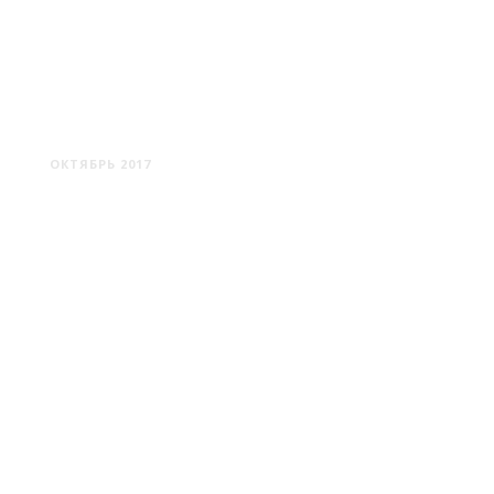
ЖОДИНО: АЛЛЕЯ ФОНАРЕЙ
ОКТЯБРЬ 2017
МИНСК #2