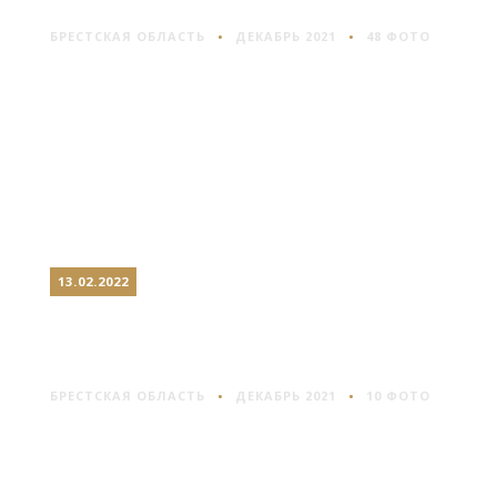
БРЕСТСКАЯ ОБЛАСТЬ
ДЕКАБРЬ 2021
48 ФОТО
13.02.2022
СКОКИ: УСАДЬБА
НЕМЦЕВИЧЕЙ
БРЕСТСКАЯ ОБЛАСТЬ
ДЕКАБРЬ 2021
10 ФОТО