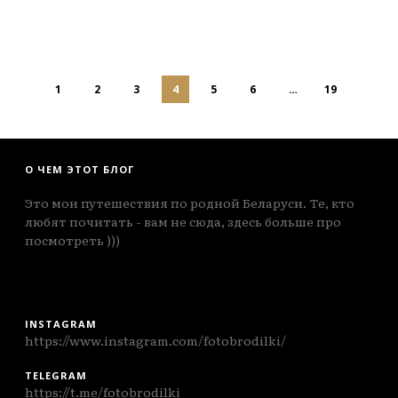
1
2
3
4
5
6
…
19
О ЧЕМ ЭТОТ БЛОГ
Это мои путешествия по родной Беларуси. Те, кто
любят почитать - вам не сюда, здесь больше про
посмотреть )))
INSTAGRAM
https://www.instagram.com/fotobrodilki/
TELEGRAM
https://t.me/fotobrodilki