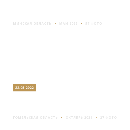
МАРЬИНА ГОРКА: ВОЕННЫЕ
И ПИСАТЕЛИ
МИНСКАЯ ОБЛАСТЬ
МАЙ 2022
57 ФОТО
22.05.2022
ЧЕЧЕРСК: РАТУША, ДВОРЕЦ
И РОТОНДА
ГОМЕЛЬСКАЯ ОБЛАСТЬ
ОКТЯБРЬ 2021
27 ФОТО