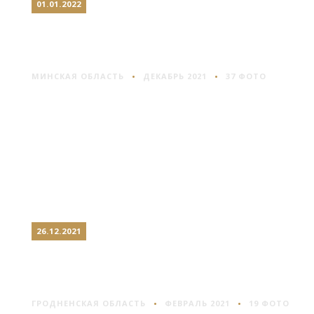
01.01.2022
МИНСК: ПРЕДНОВОГОДНИЙ
ПРОСПЕКТ
МИНСКАЯ ОБЛАСТЬ
ДЕКАБРЬ 2021
37 ФОТО
26.12.2021
ХРАМЫ СЕВЕРО-ЗАПАДА
БЕЛАРУСИ
ГРОДНЕНСКАЯ ОБЛАСТЬ
ФЕВРАЛЬ 2021
19 ФОТО