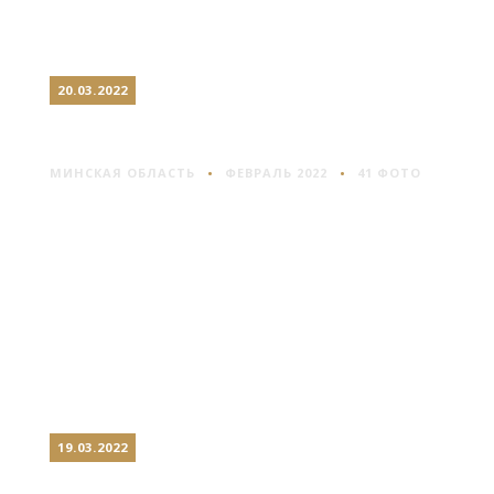
20.03.2022
БОРОВАЯ: САМОЛЕТЫ В ЛЕСУ
МИНСКАЯ ОБЛАСТЬ
ФЕВРАЛЬ 2022
41 ФОТО
19.03.2022
ХРАМЫ НА СЕВЕР ОТ БРЕСТА