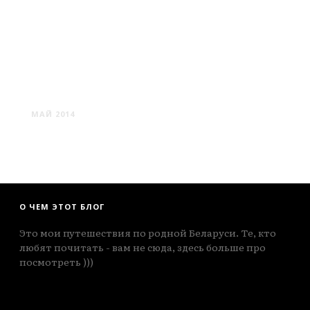
ХРАМЫ БЕЛАРУСИ #4
МАЙ 2014
О ЧЕМ ЭТОТ БЛОГ
Это мои путешествия по родной Беларуси. Те, кто
любят почитать - вам не сюда, здесь больше про
посмотреть )))